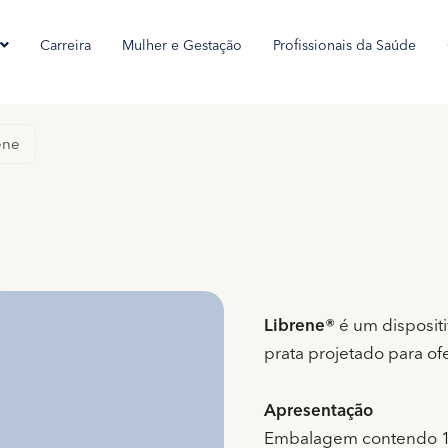
Carreira
Mulher e Gestação
Profissionais da Saúde
ene
Librene®
é um dispositi
prata projetado para of
Apresentação
Embalagem contendo 1 di