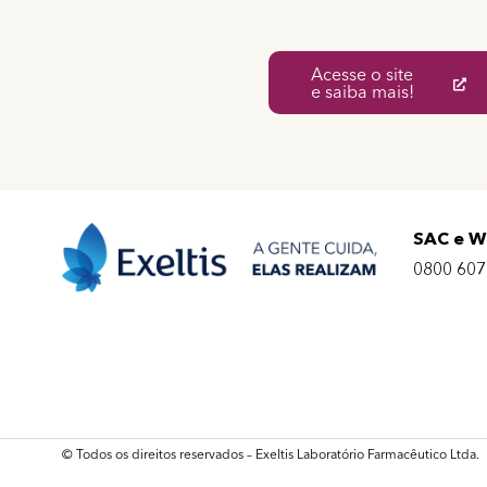
Acesse o site
e saiba mais!
SAC e 
0800 607
© Todos os direitos reservados – Exeltis Laboratório Farmacêutico Ltda.