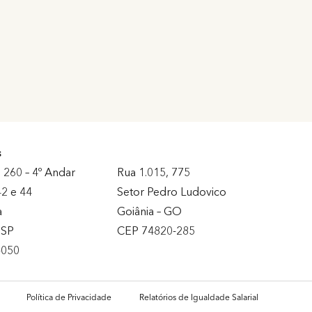
s
 260 – 4º Andar
Rua 1.015, 775
2 e 44
Setor Pedro Ludovico
a
Goiânia – GO
– SP
CEP 74820-285
-050
Política de Privacidade
Relatórios de Igualdade Salarial